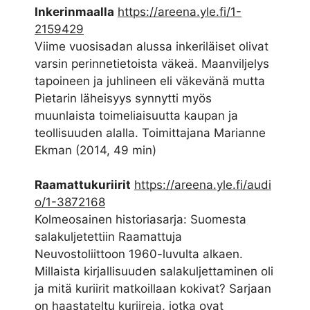
Inkerinmaalla
https://areena.yle.fi/1-
2159429
Viime vuosisadan alussa inkeriläiset olivat
varsin perinnetietoista väkeä. Maanviljelys
tapoineen ja juhlineen eli väkevänä mutta
Pietarin läheisyys synnytti myös
muunlaista toimeliaisuutta kaupan ja
teollisuuden alalla. Toimittajana Marianne
Ekman (2014, 49 min)
Raamattukuriirit
https://areena.yle.fi/audi
o/1-3872168
Kolmeosainen historiasarja: Suomesta
salakuljetettiin Raamattuja
Neuvostoliittoon 1960-luvulta alkaen.
Millaista kirjallisuuden salakuljettaminen oli
ja mitä kuriirit matkoillaan kokivat? Sarjaan
on haastateltu kuriireja, jotka ovat