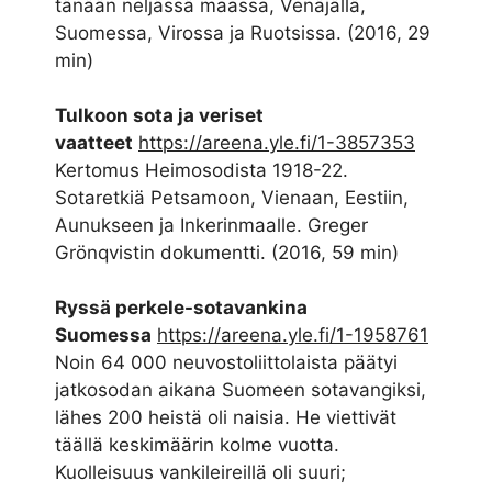
tänään neljässä maassa, Venäjällä,
Suomessa, Virossa ja Ruotsissa. (2016, 29
min)
Tulkoon sota ja veriset
vaatteet
https://areena.yle.fi/1-3857353
Kertomus Heimosodista 1918-22.
Sotaretkiä Petsamoon, Vienaan, Eestiin,
Aunukseen ja Inkerinmaalle. Greger
Grönqvistin dokumentti. (2016, 59 min)
Ryssä perkele-sotavankina
Suomessa
https://areena.yle.fi/1-1958761
Noin 64 000 neuvostoliittolaista päätyi
jatkosodan aikana Suomeen sotavangiksi,
lähes 200 heistä oli naisia. He viettivät
täällä keskimäärin kolme vuotta.
Kuolleisuus vankileireillä oli suuri;