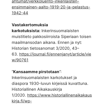
ahtumat/verkkoluento-inkerilaisten-
ensimmainen-aalto-1919-20-ja-pelastus-
1942-44
Vastakertomuksia
karkotuksista:
Inkerinsuomalaisten
muistitieto pakkosiirroista Siperiaan toisen
maailmansodan aikana. Ennen ja nyt:
Historian tietosanomat 3/2020, 43–
63.
https://journal.fi/ennenjanyt/article/vie
w/90761
”
Kansaamme pirstotaan
”:
Inkerinsuomalaisten karkotukset ja
diaspora 1930-luvun kirjeissä kuvattuna.
Historiallinen Aikakauskirja
1/2020.
https://www.historiallinenaikakaus
kirja.fi/wp-