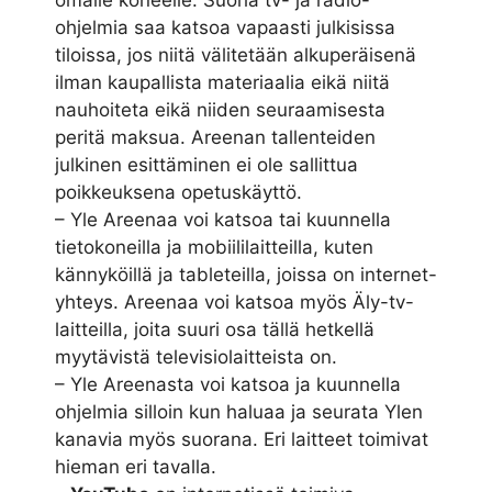
omalle koneelle. Suoria tv- ja radio-
ohjelmia saa katsoa vapaasti julkisissa
tiloissa, jos niitä välitetään alkuperäisenä
ilman kaupallista materiaalia eikä niitä
nauhoiteta eikä niiden seuraamisesta
peritä maksua. Areenan tallenteiden
julkinen esittäminen ei ole sallittua
poikkeuksena opetuskäyttö.
– Yle Areenaa voi katsoa tai kuunnella
tietokoneilla ja mobiililaitteilla, kuten
kännyköillä ja tableteilla, joissa on internet-
yhteys. Areenaa voi katsoa myös Äly-tv-
laitteilla, joita suuri osa tällä hetkellä
myytävistä televisiolaitteista on.
– Yle Areenasta voi katsoa ja kuunnella
ohjelmia silloin kun haluaa ja seurata Ylen
kanavia myös suorana. Eri laitteet toimivat
hieman eri tavalla.