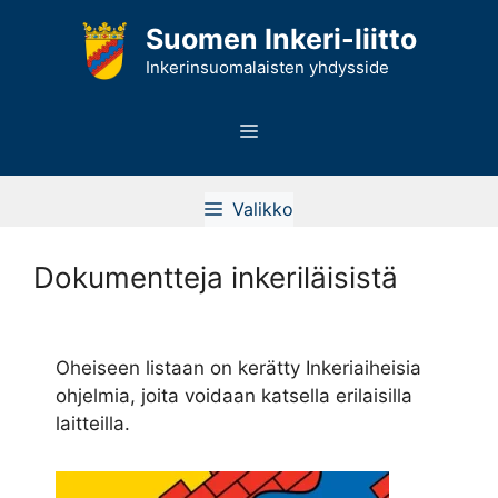
Siirry
Suomen Inkeri-liitto
sisältöön
Inkerinsuomalaisten yhdysside
Valikko
Valikko
Dokumentteja inkeriläisistä
Oheiseen listaan on kerätty Inkeriaiheisia
ohjelmia, joita voidaan katsella erilaisilla
laitteilla.