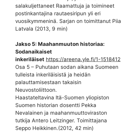
salakuljettaneet Raamattuja ja toimineet
postinkantajina rautaesiripun yli eri
vuosikymmeninä. Sarjan on toimittanut Piia
Latvala (2013, 9 min)
Jakso 5: Maahanmuuton historiaa:
Sodanaikaiset
inkeriläiset
https://areena.yle.fi/1-1518412
Osa 5 – Puhutaan sodan aikana Suomeen
tulleista inkeriläisistä ja heidän
palauttamisestaan takaisin
Neuvostoliittoon.
Haastateltavina Itä-Suomen yliopiston
Suomen historian dosentti Pekka
Nevalainen ja maahanmuuttoviraston
tutkija Antero Leitzinger. Toimittajana
Seppo Heikkinen.(2012, 42 min)