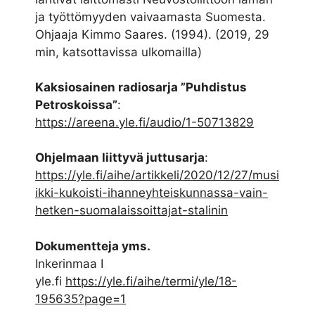
ja työttömyyden vaivaamasta Suomesta.
Ohjaaja Kimmo Saares. (1994). (2019, 29
min, katsottavissa ulkomailla)
Kaksiosainen radiosarja ”Puhdistus
Petroskoissa”
:
https://areena.yle.fi/audio/1-50713829
Ohjelmaan liittyvä juttusarja
:
https://yle.fi/aihe/artikkeli/2020/12/27/musi
ikki-kukoisti-ihanneyhteiskunnassa-vain-
hetken-suomalaissoittajat-stalinin
Dokumentteja yms.
Inkerinmaa I
yle.fi
https://yle.fi/aihe/termi/yle/18-
195635?page=1