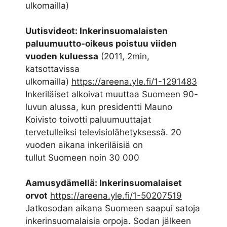
ulkomailla)
Uutisvideot: Inkerinsuomalaisten
paluumuutto-oikeus poistuu viiden
vuoden kuluessa
(2011, 2min,
katsottavissa
ulkomailla)
https://areena.yle.fi/1-1291483
Inkeriläiset alkoivat muuttaa Suomeen 90-
luvun alussa, kun presidentti Mauno
Koivisto toivotti paluumuuttajat
tervetulleiksi televisiolähetyksessä. 20
vuoden aikana inkeriläisiä on
tullut Suomeen noin 30 000
Aamusydämellä: Inkerinsuomalaiset
orvot
https://areena.yle.fi/1-50207519
Jatkosodan aikana Suomeen saapui satoja
inkerinsuomalaisia orpoja. Sodan jälkeen