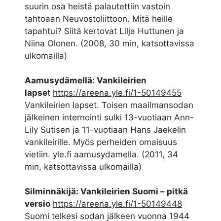
suurin osa heistä palautettiin vastoin
tahtoaan Neuvostoliittoon. Mitä heille
tapahtui? Siitä kertovat Lilja Huttunen ja
Niina Olonen. (2008, 30 min, katsottavissa
ulkomailla)
Aamusydämellä: Vankileirien
lapse
t
https://areena.yle.fi/1-50149455
Vankileirien lapset. Toisen maailmansodan
jälkeinen internointi sulki 13-vuotiaan Ann-
Lily Sutisen ja 11-vuotiaan Hans Jaekelin
vankileirille. Myös perheiden omaisuus
vietiin. yle.fi aamusydamella. (2011, 34
min, katsottavissa ulkomailla)
Silminnäkijä: Vankileirien Suomi – pitkä
versio
https://areena.yle.fi/1-50149448
Suomi telkesi sodan jälkeen vuonna 1944