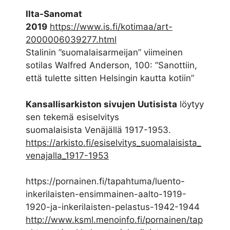
Ilta-Sanomat
2019
https://www.is.fi/kotimaa/art-
2000006039277.html
Stalinin ”suomalaisarmeijan” viimeinen
sotilas Walfred Anderson, 100: ”Sanottiin,
että tulette sitten Helsingin kautta kotiin”
Kansallisarkiston sivujen Uutisista
löytyy
sen tekemä esiselvitys
suomalaisista Venäjällä 1917-1953.
https://arkisto.fi/esiselvitys_suomalaisista_
venajalla_1917-1953
https://pornainen.fi/tapahtuma/luento-
inkerilaisten-ensimmainen-aalto-1919-
1920-ja-inkerilaisten-pelastus-1942-1944
http://www.ksml.menoinfo.fi/pornainen/tap