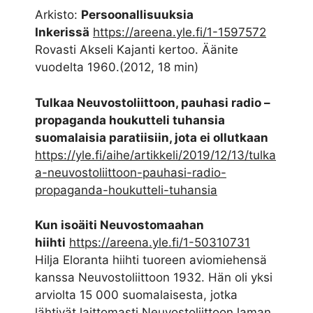
Arkisto:
Persoonallisuuksia
Inkerissä
https://areena.yle.fi/1-1597572
Rovasti Akseli Kajanti kertoo. Äänite
vuodelta 1960.(2012, 18 min)
Tulkaa Neuvostoliittoon, pauhasi radio –
propaganda houkutteli tuhansia
suomalaisia paratiisiin, jota ei ollutkaan
https://yle.fi/aihe/artikkeli/2019/12/13/tulka
a-neuvostoliittoon-pauhasi-radio-
propaganda-houkutteli-tuhansia
Kun isoäiti Neuvostomaahan
hiihti
https://areena.yle.fi/1-50310731
Hilja Eloranta hiihti tuoreen aviomiehensä
kanssa Neuvostoliittoon 1932. Hän oli yksi
arviolta 15 000 suomalaisesta, jotka
lähtivät laittomasti Neuvostoliittoon laman