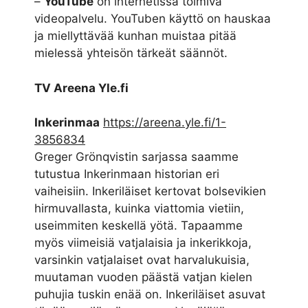
–
YouTube
on internetissä toimiva
videopalvelu. YouTuben käyttö on hauskaa
ja miellyttävää kunhan muistaa pitää
mielessä yhteisön tärkeät säännöt.
TV Areena Yle.fi
Inkerinmaa
https://areena.yle.fi/1-
3856834
Greger Grönqvistin sarjassa saamme
tutustua Inkerinmaan historian eri
vaiheisiin. Inkeriläiset kertovat bolsevikien
hirmuvallasta, kuinka viattomia vietiin,
useimmiten keskellä yötä. Tapaamme
myös viimeisiä vatjalaisia ja inkerikkoja,
varsinkin vatjalaiset ovat harvalukuisia,
muutaman vuoden päästä vatjan kielen
puhujia tuskin enää on. Inkeriläiset asuvat