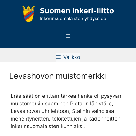
Siirry
Suomen Inkeri-liitto
sisältöön
Inkerinsuomalaisten yhdysside
Valikko
Valikko
Levashovon muistomerkki
Eräs säätiön erittäin tärkeä hanke oli pysyvän
muistomerkin saaminen Pietarin lähistölle,
Levashovon uhrilehtoon, Stalinin vainoissa
menehtyneitten, teloitettujen ja kadonneitten
inkerinsuomalaisten kunniaksi.