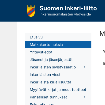
Siirry
Suomen Inkeri-liitto
sisältöön
Inkerinsuomalaisten yhdysside
M
Etusivu
Matkakertomuksia
W
Yhteystiedot
Jäsenet ja jäsenjärjestöt
I
Inkeriläisten sivistyssäätiö
Inkeriläisten viesti
Inkeriläistä kirjallisuutta
Myytävät kirjat ja muut tuotteet
Kansalliset tunnukset
Sukututkimus